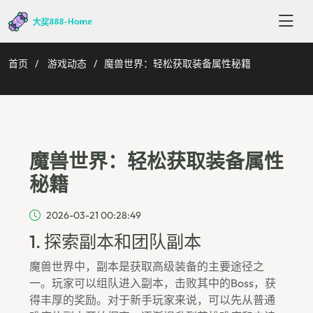
首页
游戏动态
魔兽世界：轻松获取装备属性秘籍
魔兽世界：轻松获取装备属性
秘籍
2026-03-21 00:28:49
1. 探索副本和团队副本
魔兽世界中，副本是获取高级装备的主要途径之
一。玩家可以组队进入副本，击败其中的boss，获
得丰厚的奖励。对于新手玩家来说，可以先从普通