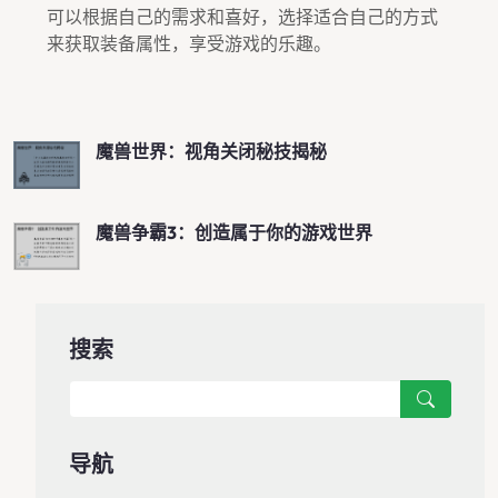
可以根据自己的需求和喜好，选择适合自己的方式
来获取装备属性，享受游戏的乐趣。
魔兽世界：视角关闭秘技揭秘
魔兽争霸3：创造属于你的游戏世界
搜索
导航