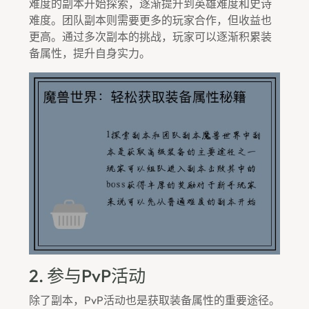
难度的副本开始探索，逐渐提升到英雄难度和史诗
难度。团队副本则需要更多的玩家合作，但收益也
更高。通过多次副本的挑战，玩家可以逐渐积累装
备属性，提升自身实力。
2. 参与PvP活动
除了副本，PvP活动也是获取装备属性的重要途径。