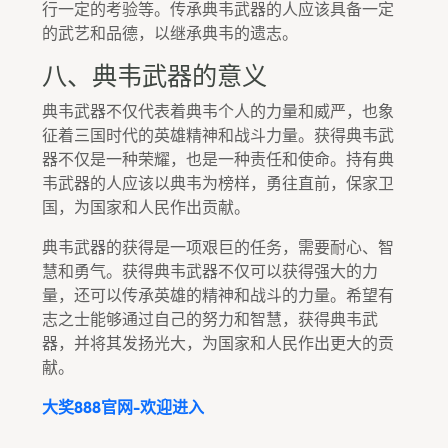
行一定的考验等。传承典韦武器的人应该具备一定
的武艺和品德，以继承典韦的遗志。
八、典韦武器的意义
典韦武器不仅代表着典韦个人的力量和威严，也象
征着三国时代的英雄精神和战斗力量。获得典韦武
器不仅是一种荣耀，也是一种责任和使命。持有典
韦武器的人应该以典韦为榜样，勇往直前，保家卫
国，为国家和人民作出贡献。
典韦武器的获得是一项艰巨的任务，需要耐心、智
慧和勇气。获得典韦武器不仅可以获得强大的力
量，还可以传承英雄的精神和战斗的力量。希望有
志之士能够通过自己的努力和智慧，获得典韦武
器，并将其发扬光大，为国家和人民作出更大的贡
献。
大奖888官网-欢迎进入