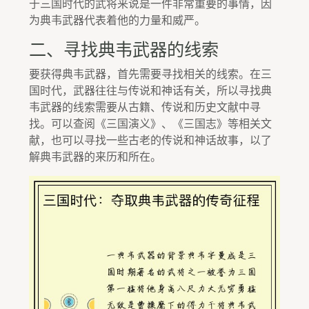
于三国时代的武将来说是一件非常重要的事情，因
为典韦武器代表着他的力量和威严。
二、寻找典韦武器的线索
要获得典韦武器，首先需要寻找相关的线索。在三
国时代，武器往往与传说和神话有关，所以寻找典
韦武器的线索需要从古籍、传说和历史文献中寻
找。可以查阅《三国演义》、《三国志》等相关文
献，也可以寻找一些古老的传说和神话故事，以了
解典韦武器的来历和所在。