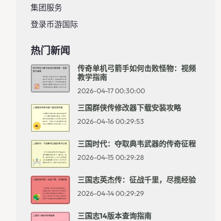
集团服务
登录币游国际
热门新闻
传奇单机弓箭手如何击败怪物：视频
教学指南
2026-04-17 00:30:00
三国群侠传修改器下载安装攻略
2026-04-16 00:29:53
三国时代：夺取典韦武器的传奇征程
2026-04-15 00:29:28
三国志英杰传：征战千里，尽揽经验
2026-04-14 00:29:29
三国志14版本查询指南