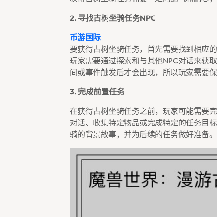
2. 寻找古树坐骑任务NPC
币游国际
要获得古树坐骑任务，首先需要找到相应的
玩家需要通过探索和与其他NPC对话来获
间或事件触发后才会出现，所以玩家需要保
3. 完成前置任务
在获得古树坐骑任务之前，玩家可能需要完
对话、收集特定物品或完成特定的任务目标
骑的背景故事，并为后续的任务做好准备。