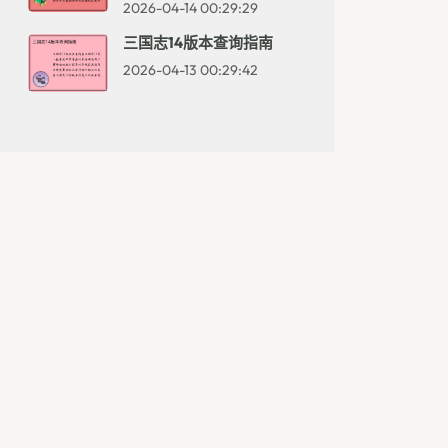
2026-04-14 00:29:29
三国志14版本查询指南
2026-04-13 00:29:42