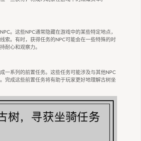
NPC。这些NPC通常隐藏在游戏中的某些特定地点，
取线索。有时，获得任务的NPC可能会在一些特殊的时
持耐心和观察力。
成一系列的前置任务。这些任务可能涉及与其他NPC
。完成这些前置任务将有助于玩家更好地理解古树坐