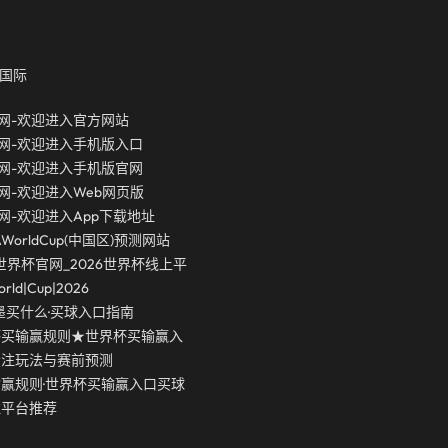
国际
官网-欢迎进入官方网站
官网-欢迎进入手机版入口
官网-欢迎进入手机版官网
官网-欢迎进入Web网页版
官网-欢迎进入app下载地址
AWorldCup(中国区)预测网站
26世界杯官网_2026世界杯线上平
rld|Cup|2026
加墨买什么·买球入口指南
杯买输赢规则★世界杯买输赢入
投注玩法与赛前预测
赢规则·世界杯买输赢入口买球
注平台推荐