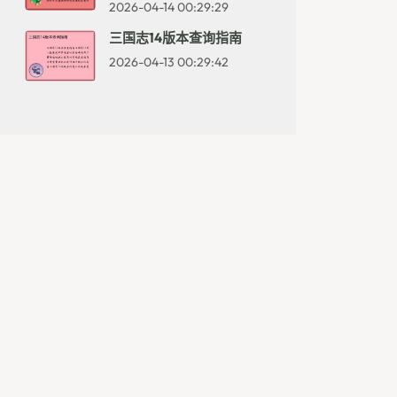
2026-04-14 00:29:29
三国志14版本查询指南
2026-04-13 00:29:42