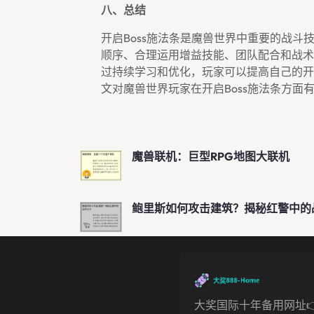
八、总结
开启boss施法条是魔兽世界中重要的战
顺序、合理运用增益技能、团队配合和战术
过持续学习和优化，玩家可以提高自己的开
文对魔兽世界玩家在开启boss施法条方面
魔兽联机：巨型RPG地图大联机
鲍里斯如何攻击建筑？揭秘红警中的
大奖国际十年备用网址👉