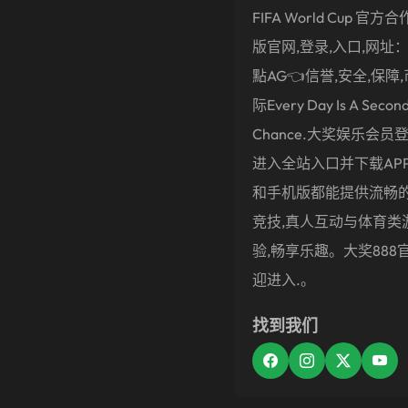
FIFA World Cup 官方
版官网,登录,入口,网址：B
點AG👈信誉,安全,保障
际Every Day Is A Secon
Chance.大奖娱乐会员登
进入全站入口并下载APP
和手机版都能提供流畅
竞技,真人互动与体育类
验,畅享乐趣。大奖888
迎进入.。
找到我们