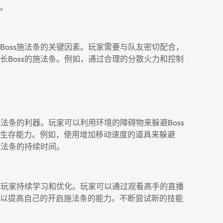
。
boss施法条的关键因素。玩家需要与队友密切配合，
长boss的施法条。例如，通过合理的分散火力和控制
施法条的利器。玩家可以利用环境的障碍物来躲避boss
生存能力。例如，使用增加移动速度的道具来躲避
施法条的持续时间。
需要玩家持续学习和优化。玩家可以通过观看高手的直播
以提高自己的开启施法条的能力。不断尝试新的技能