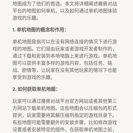
地图成为了他们的首选。本文将详细阐述魔兽对战
平台的地图如何单机，以及如何通过单机地图体验
游戏的乐趣。
1. 单机地图的概念和作用：
单机地图是指可以在没有网络连接的情况下进行游
戏的地图。它们是由玩家或者游戏开发者制作的，
通过下载和安装到本地电脑上来进行游戏。单机地
图可以提供丰富多样的游戏内容，包括任务、挑
战、剧情等，让玩家在没有其他玩家的情况下也能
享受到游戏的乐趣。
2. 如何获取单机地图：
玩家可以通过魔兽对战平台官方网站或者其他第三
方网站下载单机地图。这些地图会以压缩包的形式
提供，玩家需要将其解压缩到指定的游戏目录下。
有些地图可能需要额外的安装步骤，比如修改游戏
设置或者安装特定的插件。在获取单机地图之前，