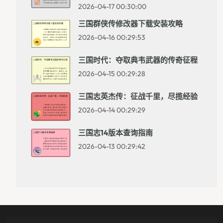
2026-04-17 00:30:00
三国群侠传修改器下载安装攻略
2026-04-16 00:29:53
三国时代：夺取典韦武器的传奇征程
2026-04-15 00:29:28
三国志英杰传：征战千里，尽揽经验
2026-04-14 00:29:29
三国志14版本查询指南
2026-04-13 00:29:42